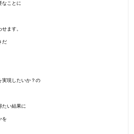
要なことに
わせます。
きだ
を実現したいか？の
得たい結果に
かを