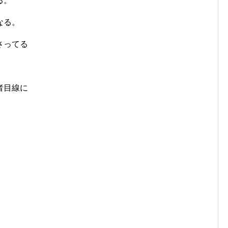
る。
なる。
さってる
者目線に