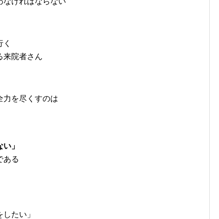
わなければならない
行く
る来院者さん
全力を尽くすのは
ない」
である
をしたい」