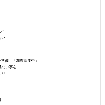
など
ない
子常備」「花嫁募集中」
係ない事を
たり
は