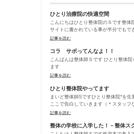
ひとり治療院の快適空間
こんにちはひとり整体院のＳです整体
サイトに書かれている事が半分でもでき
記事を読む
コラ サボってんなよ！！
こんばんは整体師Ｓです ひとり整体
ます
記事を読む
ひとり整体院やってます
まいど整体師Sですひとり整体院*を
ここで告白していきます（＊スタッフな
記事を読む
整体の学校に入学した！－整体ス
こんちは！整体師Ｓです低資本で参入