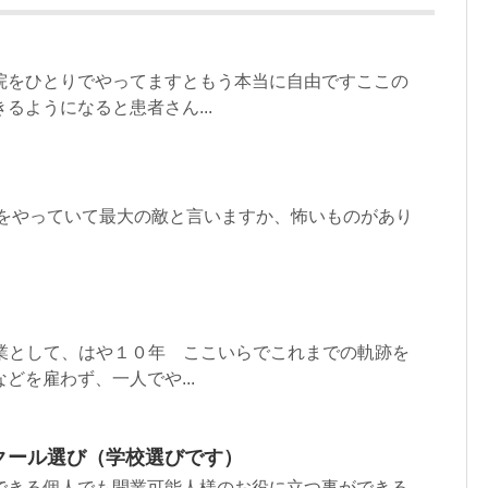
院をひとりでやってますともう本当に自由ですここの
るようになると患者さん...
院をやっていて最大の敵と言いますか、怖いものがあり
生業として、はや１０年 ここいらでこれまでの軌跡を
どを雇わず、一人でや...
クール選び（学校選びです）
できる個人でも開業可能人様のお役に立つ事ができる