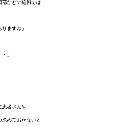
頭部などの施術では
・
ありますね」
・・」
に患者さんや
め決めておかないと