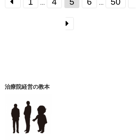
1
4
5
6
50
…
…
治療院経営の教本