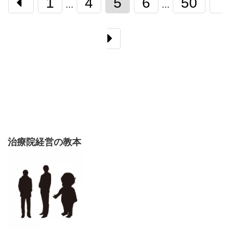
1
4
5
6
50
…
…
治療院経営の教本