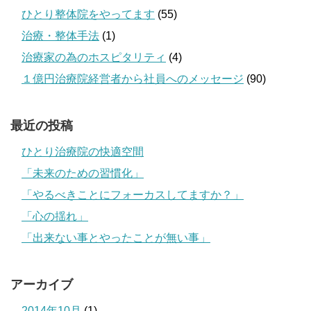
ひとり整体院をやってます
(55)
治療・整体手法
(1)
治療家の為のホスピタリティ
(4)
１億円治療院経営者から社員へのメッセージ
(90)
最近の投稿
ひとり治療院の快適空間
「未来のための習慣化」
「やるべきことにフォーカスしてますか？」
「心の揺れ」
「出来ない事とやったことが無い事」
アーカイブ
2014年10月
(1)