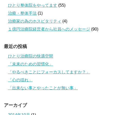
ひとり整体院をやってます
(55)
治療・整体手法
(1)
治療家の為のホスピタリティ
(4)
１億円治療院経営者から社員へのメッセージ
(90)
最近の投稿
ひとり治療院の快適空間
「未来のための習慣化」
「やるべきことにフォーカスしてますか？」
「心の揺れ」
「出来ない事とやったことが無い事」
アーカイブ
2014年10月
(1)