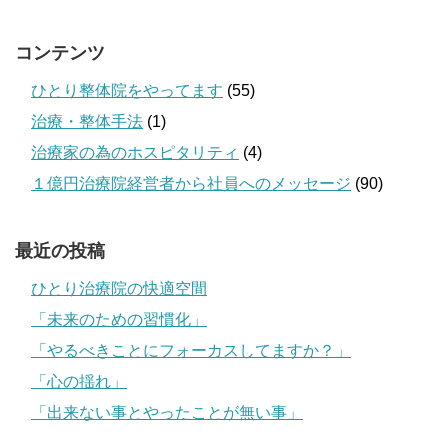
コンテンツ
ひとり整体院をやってます
(55)
治療・整体手法
(1)
治療家の為のホスピタリティ
(4)
１億円治療院経営者から社員へのメッセージ
(90)
最近の投稿
ひとり治療院の快適空間
「未来のための習慣化」
「やるべきことにフォーカスしてますか？」
「心の揺れ」
「出来ない事とやったことが無い事」