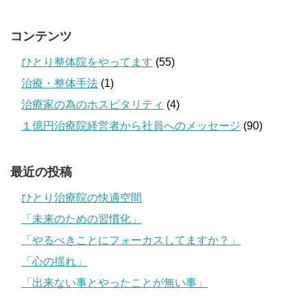
コンテンツ
ひとり整体院をやってます
(55)
治療・整体手法
(1)
治療家の為のホスピタリティ
(4)
１億円治療院経営者から社員へのメッセージ
(90)
最近の投稿
ひとり治療院の快適空間
「未来のための習慣化」
「やるべきことにフォーカスしてますか？」
「心の揺れ」
「出来ない事とやったことが無い事」