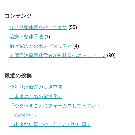
コンテンツ
ひとり整体院をやってます
(55)
治療・整体手法
(1)
治療家の為のホスピタリティ
(4)
１億円治療院経営者から社員へのメッセージ
(90)
最近の投稿
ひとり治療院の快適空間
「未来のための習慣化」
「やるべきことにフォーカスしてますか？」
「心の揺れ」
「出来ない事とやったことが無い事」