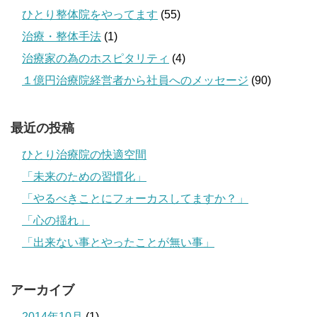
ひとり整体院をやってます
(55)
治療・整体手法
(1)
治療家の為のホスピタリティ
(4)
１億円治療院経営者から社員へのメッセージ
(90)
最近の投稿
ひとり治療院の快適空間
「未来のための習慣化」
「やるべきことにフォーカスしてますか？」
「心の揺れ」
「出来ない事とやったことが無い事」
アーカイブ
2014年10月
(1)