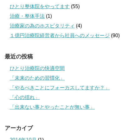
ひとり整体院をやってます
(55)
治療・整体手法
(1)
治療家の為のホスピタリティ
(4)
１億円治療院経営者から社員へのメッセージ
(90)
最近の投稿
ひとり治療院の快適空間
「未来のための習慣化」
「やるべきことにフォーカスしてますか？」
「心の揺れ」
「出来ない事とやったことが無い事」
アーカイブ
2014年10月
(1)