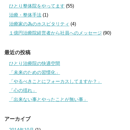
ひとり整体院をやってます
(55)
治療・整体手法
(1)
治療家の為のホスピタリティ
(4)
１億円治療院経営者から社員へのメッセージ
(90)
最近の投稿
ひとり治療院の快適空間
「未来のための習慣化」
「やるべきことにフォーカスしてますか？」
「心の揺れ」
「出来ない事とやったことが無い事」
アーカイブ
2014年10月
(1)