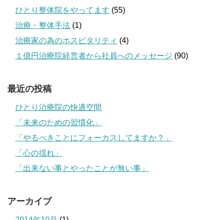
ひとり整体院をやってます
(55)
治療・整体手法
(1)
治療家の為のホスピタリティ
(4)
１億円治療院経営者から社員へのメッセージ
(90)
最近の投稿
ひとり治療院の快適空間
「未来のための習慣化」
「やるべきことにフォーカスしてますか？」
「心の揺れ」
「出来ない事とやったことが無い事」
アーカイブ
2014年10月
(1)