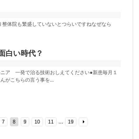
り整体院も繁盛していないとつらいですねなぜなら
面白い時代？
ルニア 一発で治る技術おしえてください●新患毎月１
がこちらの言う事を...
7
8
9
10
11
…
19