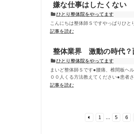
嫌な仕事はしたくない
ひとり整体院をやってます
こんにちは整体師Ｓですやっぱりひと
記事を読む
整体業界 激動の時代？
ひとり整体院をやってます
まいど整体師Ｓです●腰痛、椎間板ヘ
００人くる方法教えてください●患者さん
記事を読む
1
…
5
6