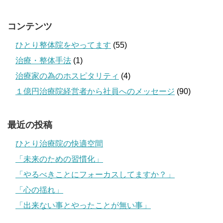
コンテンツ
ひとり整体院をやってます
(55)
治療・整体手法
(1)
治療家の為のホスピタリティ
(4)
１億円治療院経営者から社員へのメッセージ
(90)
最近の投稿
ひとり治療院の快適空間
「未来のための習慣化」
「やるべきことにフォーカスしてますか？」
「心の揺れ」
「出来ない事とやったことが無い事」