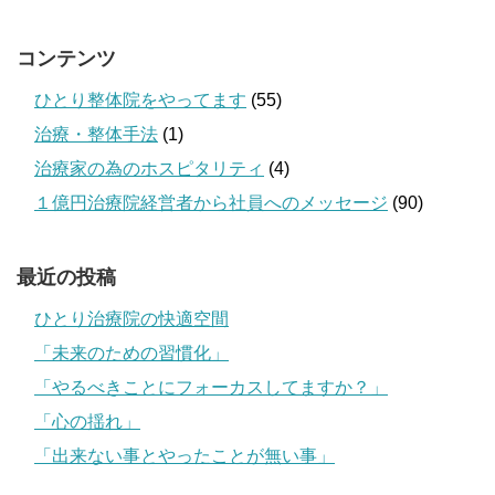
コンテンツ
ひとり整体院をやってます
(55)
治療・整体手法
(1)
治療家の為のホスピタリティ
(4)
１億円治療院経営者から社員へのメッセージ
(90)
最近の投稿
ひとり治療院の快適空間
「未来のための習慣化」
「やるべきことにフォーカスしてますか？」
「心の揺れ」
「出来ない事とやったことが無い事」