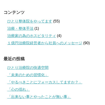
コンテンツ
ひとり整体院をやってます
(55)
治療・整体手法
(1)
治療家の為のホスピタリティ
(4)
１億円治療院経営者から社員へのメッセージ
(90)
最近の投稿
ひとり治療院の快適空間
「未来のための習慣化」
「やるべきことにフォーカスしてますか？」
「心の揺れ」
「出来ない事とやったことが無い事」