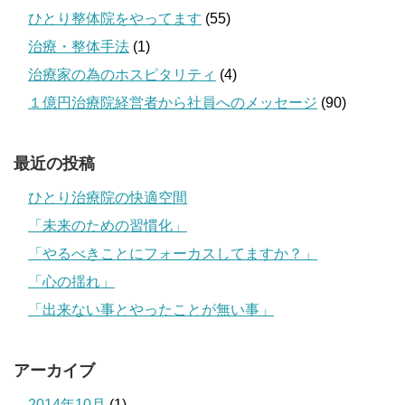
ひとり整体院をやってます
(55)
治療・整体手法
(1)
治療家の為のホスピタリティ
(4)
１億円治療院経営者から社員へのメッセージ
(90)
最近の投稿
ひとり治療院の快適空間
「未来のための習慣化」
「やるべきことにフォーカスしてますか？」
「心の揺れ」
「出来ない事とやったことが無い事」
アーカイブ
2014年10月
(1)