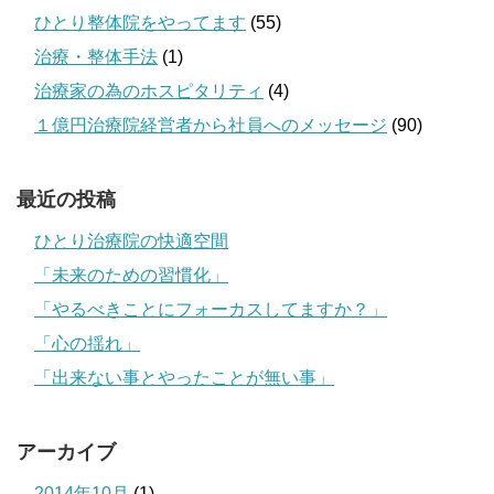
ひとり整体院をやってます
(55)
治療・整体手法
(1)
治療家の為のホスピタリティ
(4)
１億円治療院経営者から社員へのメッセージ
(90)
最近の投稿
ひとり治療院の快適空間
「未来のための習慣化」
「やるべきことにフォーカスしてますか？」
「心の揺れ」
「出来ない事とやったことが無い事」
アーカイブ
2014年10月
(1)