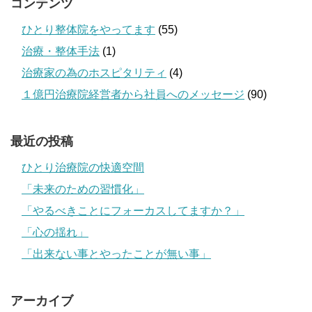
コンテンツ
ひとり整体院をやってます
(55)
治療・整体手法
(1)
治療家の為のホスピタリティ
(4)
１億円治療院経営者から社員へのメッセージ
(90)
最近の投稿
ひとり治療院の快適空間
「未来のための習慣化」
「やるべきことにフォーカスしてますか？」
「心の揺れ」
「出来ない事とやったことが無い事」
アーカイブ