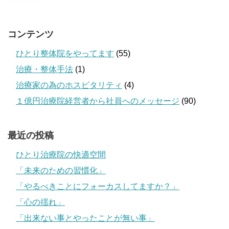
コンテンツ
ひとり整体院をやってます
(55)
治療・整体手法
(1)
治療家の為のホスピタリティ
(4)
１億円治療院経営者から社員へのメッセージ
(90)
最近の投稿
ひとり治療院の快適空間
「未来のための習慣化」
「やるべきことにフォーカスしてますか？」
「心の揺れ」
「出来ない事とやったことが無い事」