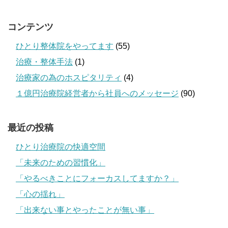
コンテンツ
ひとり整体院をやってます
(55)
治療・整体手法
(1)
治療家の為のホスピタリティ
(4)
１億円治療院経営者から社員へのメッセージ
(90)
最近の投稿
ひとり治療院の快適空間
「未来のための習慣化」
「やるべきことにフォーカスしてますか？」
「心の揺れ」
「出来ない事とやったことが無い事」