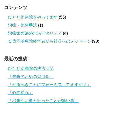
コンテンツ
ひとり整体院をやってます
(55)
治療・整体手法
(1)
治療家の為のホスピタリティ
(4)
１億円治療院経営者から社員へのメッセージ
(90)
最近の投稿
ひとり治療院の快適空間
「未来のための習慣化」
「やるべきことにフォーカスしてますか？」
「心の揺れ」
「出来ない事とやったことが無い事」