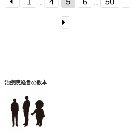
1
4
5
6
50
…
…
治療院経営の教本