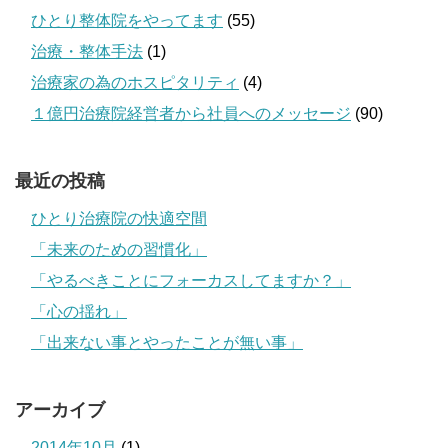
ひとり整体院をやってます
(55)
治療・整体手法
(1)
治療家の為のホスピタリティ
(4)
１億円治療院経営者から社員へのメッセージ
(90)
最近の投稿
ひとり治療院の快適空間
「未来のための習慣化」
「やるべきことにフォーカスしてますか？」
「心の揺れ」
「出来ない事とやったことが無い事」
アーカイブ
2014年10月
(1)