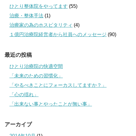
ひとり整体院をやってます
(55)
治療・整体手法
(1)
治療家の為のホスピタリティ
(4)
１億円治療院経営者から社員へのメッセージ
(90)
最近の投稿
ひとり治療院の快適空間
「未来のための習慣化」
「やるべきことにフォーカスしてますか？」
「心の揺れ」
「出来ない事とやったことが無い事」
アーカイブ
2014年10月
(1)