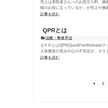
売上は来院者さんへのお役立ち料、施
様のお役に立っているか」が売上や施術
記事を読む
QPRとは
治療・整体手法
ＱＰＲとはQPR(QuickPainRele
人体構造の歪みや心の不安定が、カラダ.
記事を読む
1