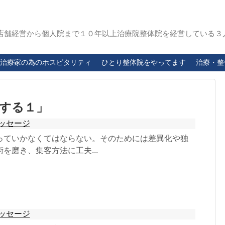
店舗経営から個人院まで１０年以上治療院整体院を経営している３
治療家の為のホスピタリティ
ひとり整体院をやってます
治療・整
する１」
ッセージ
っていかなくてはならない。そのためには差異化や独
を磨き、集客方法に工夫...
ッセージ