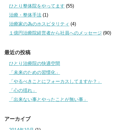
ひとり整体院をやってます
(55)
治療・整体手法
(1)
治療家の為のホスピタリティ
(4)
１億円治療院経営者から社員へのメッセージ
(90)
最近の投稿
ひとり治療院の快適空間
「未来のための習慣化」
「やるべきことにフォーカスしてますか？」
「心の揺れ」
「出来ない事とやったことが無い事」
アーカイブ
2014年10月
(1)