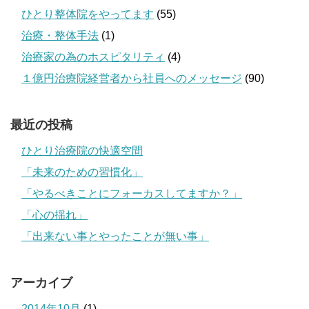
ひとり整体院をやってます
(55)
治療・整体手法
(1)
治療家の為のホスピタリティ
(4)
１億円治療院経営者から社員へのメッセージ
(90)
最近の投稿
ひとり治療院の快適空間
「未来のための習慣化」
「やるべきことにフォーカスしてますか？」
「心の揺れ」
「出来ない事とやったことが無い事」
アーカイブ
2014年10月
(1)