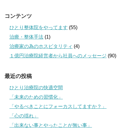
コンテンツ
ひとり整体院をやってます
(55)
治療・整体手法
(1)
治療家の為のホスピタリティ
(4)
１億円治療院経営者から社員へのメッセージ
(90)
最近の投稿
ひとり治療院の快適空間
「未来のための習慣化」
「やるべきことにフォーカスしてますか？」
「心の揺れ」
「出来ない事とやったことが無い事」