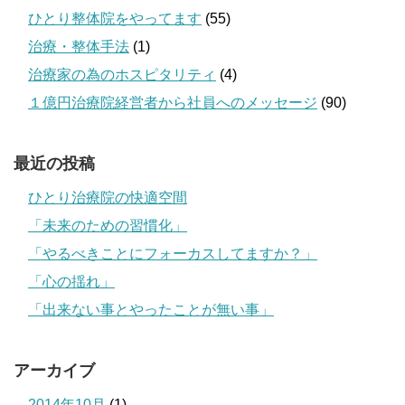
ひとり整体院をやってます
(55)
治療・整体手法
(1)
治療家の為のホスピタリティ
(4)
１億円治療院経営者から社員へのメッセージ
(90)
最近の投稿
ひとり治療院の快適空間
「未来のための習慣化」
「やるべきことにフォーカスしてますか？」
「心の揺れ」
「出来ない事とやったことが無い事」
アーカイブ
2014年10月
(1)