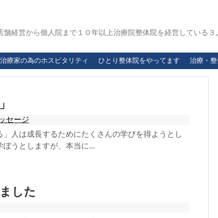
店舗経営から個人院まで１０年以上治療院整体院を経営している３
治療家の為のホスピタリティ
ひとり整体院をやってます
治療・整
」
ッセージ
る」人は成長するためにたくさんの学びを得ようとし
ぼうとしますが、本当に...
てました