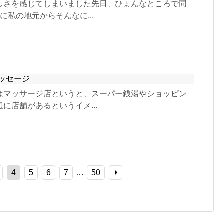
しさを感じてしまいました先日、ひょんなところで同
私の地元からそんなに...
ッセージ
はマッサージ店というと、スーパー銭湯やショッピン
に店舗があるというイメ...
4
5
6
7
…
50