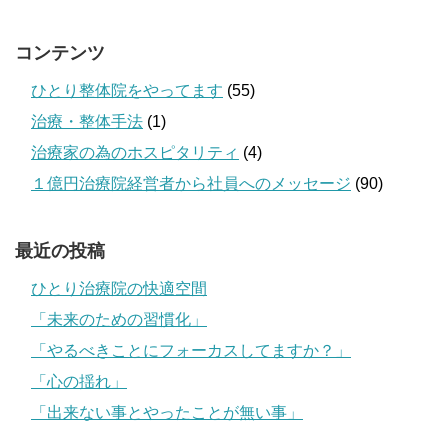
コンテンツ
ひとり整体院をやってます
(55)
治療・整体手法
(1)
治療家の為のホスピタリティ
(4)
１億円治療院経営者から社員へのメッセージ
(90)
最近の投稿
ひとり治療院の快適空間
「未来のための習慣化」
「やるべきことにフォーカスしてますか？」
「心の揺れ」
「出来ない事とやったことが無い事」