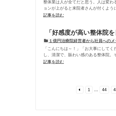
整体業は人が全てだと思う。人は変わ
ョンが上がると来院者さんが付くように
記事を読む
「好感度が高い整体院を
１億円治療院経営者から社員へのメ
「こんにちは～！」「お大事にしてく
し、清潔で、賑わい感のある整体院。そ
記事を読む
1
…
44
4