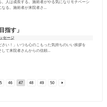
る。人は成長する。施術者がやる気になりモチベーシ
なる。施術者が来院者さ...
目指す」
ッセージ
ださい！」いつも心のこもった気持ちのいい挨拶を
して来院者さんからの信頼...
5
46
47
48
49
50