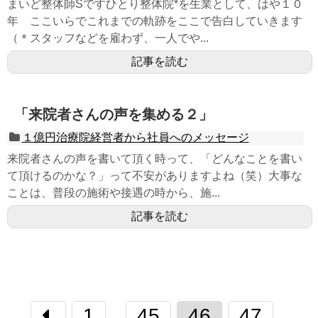
まいど整体師Sですひとり整体院*を生業として、はや１０
年 ここいらでこれまでの軌跡をここで告白していきます
（＊スタッフなどを雇わず、一人でや...
記事を読む
「来院者さんの声を集める２」
１億円治療院経営者から社員へのメッセージ
来院者さんの声を書いて頂く時って、「どんなことを書い
て頂けるのかな？」って不安がありますよね（笑）大事な
ことは、普段の施術や接遇の時から、施...
記事を読む
1
45
46
47