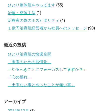
ひとり整体院をやってます
(55)
治療・整体手法
(1)
治療家の為のホスピタリティ
(4)
１億円治療院経営者から社員へのメッセージ
(90)
最近の投稿
ひとり治療院の快適空間
「未来のための習慣化」
「やるべきことにフォーカスしてますか？」
「心の揺れ」
「出来ない事とやったことが無い事」
アーカイブ
2014年10月
(1)