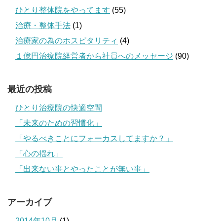
ひとり整体院をやってます
(55)
治療・整体手法
(1)
治療家の為のホスピタリティ
(4)
１億円治療院経営者から社員へのメッセージ
(90)
最近の投稿
ひとり治療院の快適空間
「未来のための習慣化」
「やるべきことにフォーカスしてますか？」
「心の揺れ」
「出来ない事とやったことが無い事」
アーカイブ
2014年10月
(1)