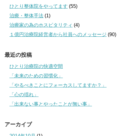
ひとり整体院をやってます
(55)
治療・整体手法
(1)
治療家の為のホスピタリティ
(4)
１億円治療院経営者から社員へのメッセージ
(90)
最近の投稿
ひとり治療院の快適空間
「未来のための習慣化」
「やるべきことにフォーカスしてますか？」
「心の揺れ」
「出来ない事とやったことが無い事」
アーカイブ
2014年10月
(1)